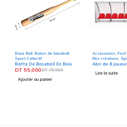
,
Baton de baseball
,
Accessoires
,
Foot Ball
,
lectif
Nos créations
,
Sport Collectif
e Baseball En Bois
Abri de 8 joueurs
000
DT
70,000
Lire la suite
 au panier