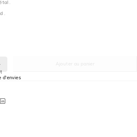
tal .
d .
Ajouter au panier
t