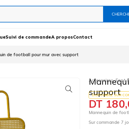
que
Suivi de commande
A propos
Contact
in de football pour mur avec support
Mannequin
Accessoires
,
Foot B
support
DISPONIBLE SUR C
DT
180,
Mannequin de footb
Sur commande 7 jou