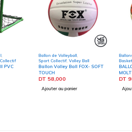
Ballon de Volleyball
,
Ballons de basketball
,
Sport Collectif
,
Volley Ball
Basket Ball
,
Sport Collec
Ballon Volley Ball FOX- SOFT
BALLON BASKETBAL
TOUCH
MOLTEN BG3000
DT
58,000
DT
98,000
Ajouter au panier
Ajouter au panier