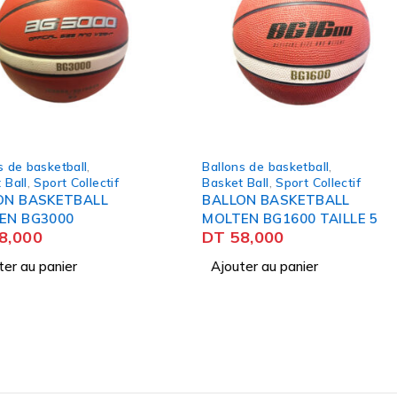
-21%
Ballons de basketball
,
Base Ball
HOT
tif
Basket Ball
,
Sport Collectif
Sport Col
L
BALLON BASKETBALL
Batte D
DT
55,
MOLTEN BG1600 TAILLE 5
DT
58,000
Ajouter
Ajouter au panier