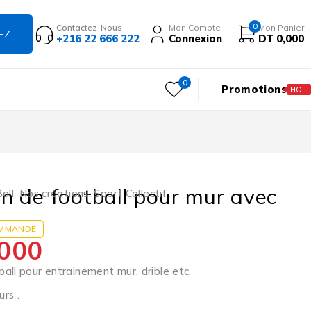
0
Contactez-Nous
Mon Compte
Mon Panier
+216 22 666 222
Connexion
DT
0,000
0
Promotions
HOT
 de football pour mur avec
all
,
Nos créations
,
Sport Collectif
OMMANDE
000
all pour entrainement mur, drible etc.
rs .