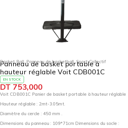
Basket Ball
,
Panneau de basketball
,
Sport Collectif
Panneau de basket portable à
hauteur réglable Voit CDB001C
EN STOCK
DT
753,000
Voit CDB001C Panier de basket portable à hauteur réglable
Hauteur réglable : 2mt-3.05mt.
Diamètre du cercle : 450 mm .
Dimensions du panneau : 109*71cm Dimensions du socle :