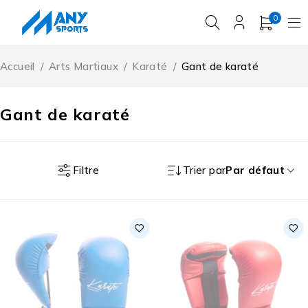
0
Accueil
/
Arts Martiaux
/
Karaté
/
Gant de karaté
Gant de karaté
Filtre
Trier par
Par défaut