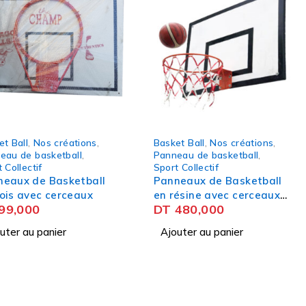
et Ball
,
Nos créations
,
Basket Ball
,
Nos créations
,
eau de basketball
,
Panneau de basketball
,
 Collectif
Sport Collectif
neaux de Basketball
Panneaux de Basketball
ois avec cerceaux
en résine avec cerceaux
99,000
DT
480,000
-1m20 - 90 cm
uter au panier
Ajouter au panier