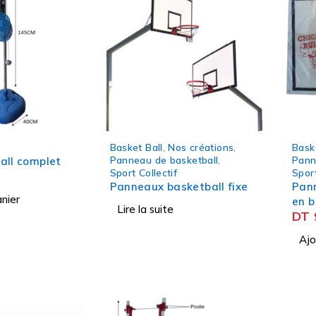
Basket Ball
,
Nos créations
,
Bask
Panneau de basketball
,
Pann
all complet
Sport Collectif
Sport
0
Panneaux basketball fixe
Pan
nier
en b
Lire la suite
DT
Ajo