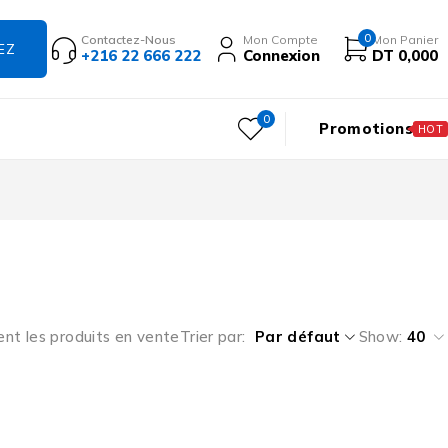
0
Contactez-Nous
Mon Compte
Mon Panier
+216 22 666 222
Connexion
DT
0,000
0
Promotions
HOT
ent les produits en vente
Trier par
Par défaut
Show:
40