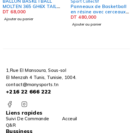
Ballon Volley Ball
Sport Collectif
LE
Panneaux de Basketball
HUANGQIU
en résine avec cerceaux
DT
26,000
-1m20 - 90 cm
DT
480,000
Ajouter au panier
Ajouter au panier
1,Rue El Mansoura, Sous-sol
El Menzah 4 Tunis, Tunisie, 1004.
contact@manysports.tn
+216 22 666 222
Liens rapides
Suivi De Commande
Acceuil
Q&R
Bussiness