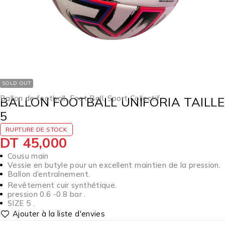
SOLD OUT
Ballon de football
,
Foot Ball
,
Sport Collectif
BALLON FOOTBALL UNIFORIA TAILLE
5
RUPTURE DE STOCK
DT
45,000
Cousu main
Vessie en butyle pour un excellent maintien de la pression.
Ballon d’entraînement.
Revêtement cuir synthétique.
pression 0.6 -0.8 bar .
SIZE 5 .