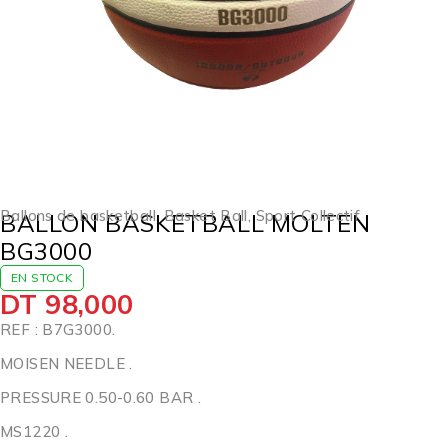
Ballons de basketball
,
Basket Ball
,
Sport Collectif
BALLON BASKETBALL MOLTEN
BG3000
EN STOCK
DT
98,000
REF : B7G3000.
MOISEN NEEDLE .
PRESSURE 0.50-0.60 BAR .
MS1220 .