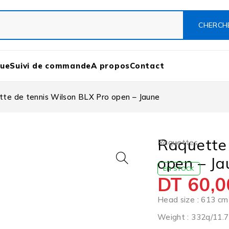
que
Suivi de commande
A propos
Contact
te de tennis Wilson BLX Pro open – Jaune
Raquette 
Raquettes
open – Ja
EN STOCK
DT
60,0
Head size : 613 cm²
Weight : 332q/11.7