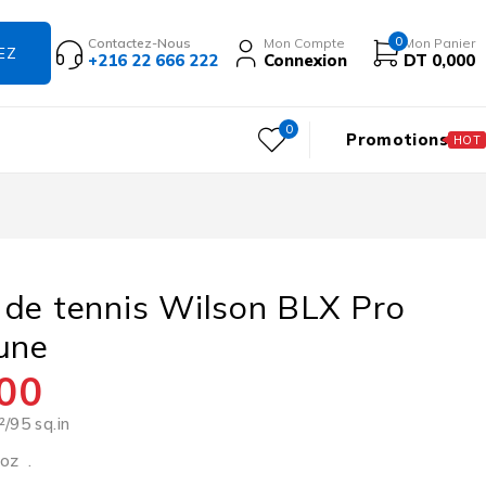
0
Contactez-Nous
Mon Compte
Mon Panier
+216 22 666 222
Connexion
DT
0,000
0
Promotions
HOT
de tennis Wilson BLX Pro
une
00
/95 sq.in
oz .