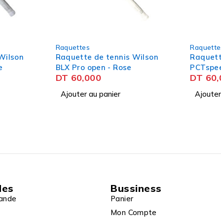
Raquettes
Raquette
Wilson
Raquette de tennis HEAD
Raquett
PCTspeed - Noir
Pure dri
DT
60,000
DT
60,
Ajouter au panier
Ajouter
des
Bussiness
ande
Panier
Mon Compte