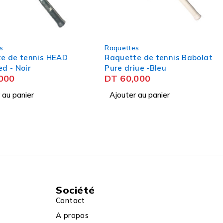
s
Raquettes
e de tennis Babolat
Raquette de tennis Wilson
ue -Bleu
BLX Pro open - Bleu
000
DT
60,000
 au panier
Ajouter au panier
Société
Contact
A propos