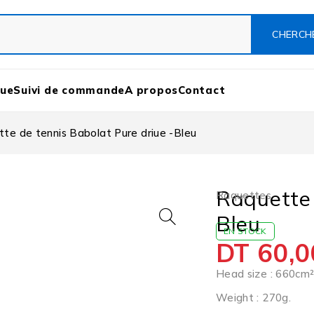
que
Suivi de commande
A propos
Contact
te de tennis Babolat Pure driue -Bleu
Raquette 
Raquettes
Bleu
EN STOCK
DT
60,0
Head size : 660cm²
Weight : 270g.