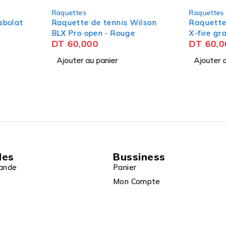
Raquettes
Raquette
Wilson
Raquette de tennis Dunlop
Raquett
e
X-fire graphite TI-98 -
BLX Pro
DT
60,000
DT
60,
Bordeaux
Ajouter au panier
Ajouter
des
Bussiness
ande
Panier
Mon Compte