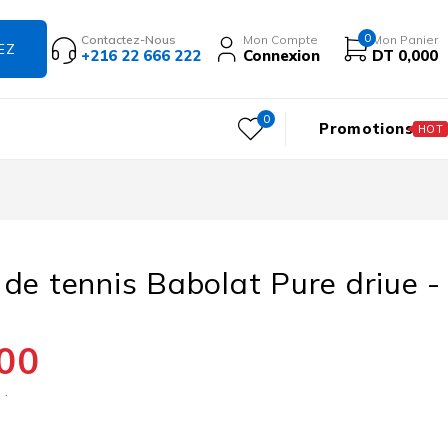
0
Contactez-Nous
Mon Compte
Mon Panier
+216 22 666 222
Connexion
DT
0,000
0
Promotions
HOT
de tennis Babolat Pure driue -
00
 .