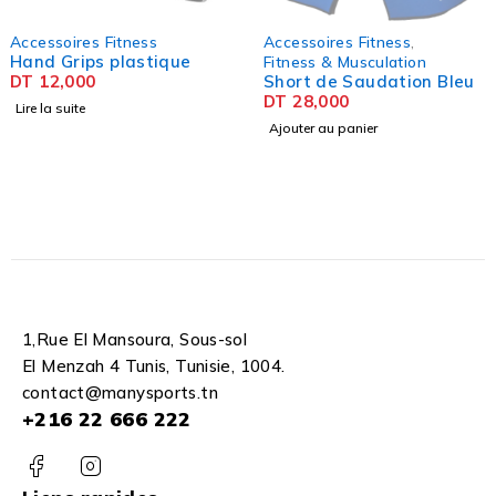
SOLD OUT
tness
Accessoires Fitness
,
Accessoires 
lastique
Rouleau De
Fitness & Musculation
Short de Saudation Bleu
DT
55,000
DT
28,000
Lire la suite
Ajouter au panier
1,Rue El Mansoura, Sous-sol
El Menzah 4 Tunis, Tunisie, 1004.
contact@manysports.tn
+216 22 666 222