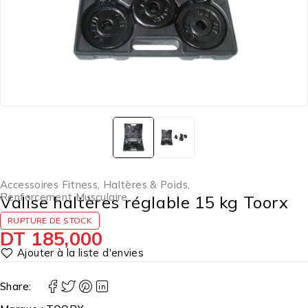
Accessoires Fitness
,
Haltères & Poids
,
Renforcement Musculaire
Valise haltères réglable 15 kg Toorx
RUPTURE DE STOCK
DT
185,000
Share: