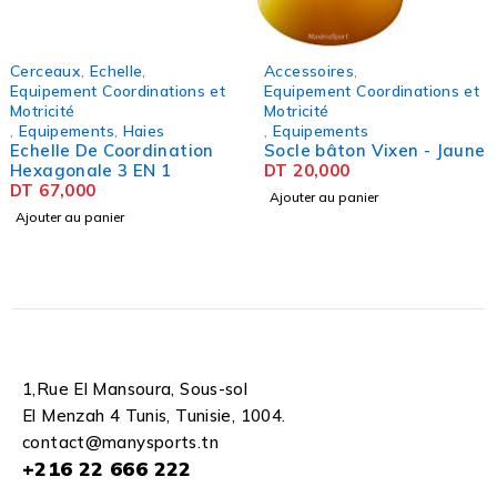
Accessoires
,
Chronomètre
,
Equi
tions et
Equipement Coordinations et
Utilitaire
Chronomètre 1 
Motricité
KADIO
,
Equipements
nation
Socle bâton Vixen - Jaune
DT
12,000
1
DT
20,000
Ajouter au panier
Ajouter au panier
1,Rue El Mansoura, Sous-sol
El Menzah 4 Tunis, Tunisie, 1004.
contact@manysports.tn
+216 22 666 222