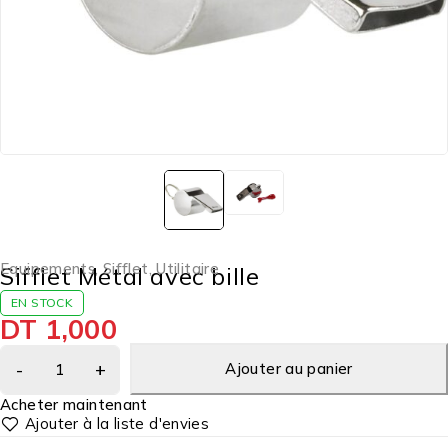
Equipements
,
Sifflet
,
Utilitaire
Sifflet Métal avec bille
EN STOCK
DT
1,000
Ajouter au panier
Acheter maintenant