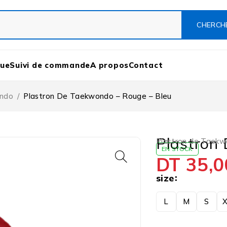
que
Suivi de commande
A propos
Contact
ando
/
Plastron De Taekwondo – Rouge – Bleu
Plastron
Plastron de Taek
EN STOCK
DT
35,0
size
L
M
S