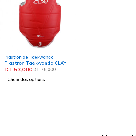
-29%
Plastron de Taekwando
HOT
Plastron Taekwondo CLAY
DT
53,000
DT
75,000
Choix des options