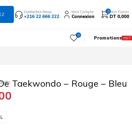
0
Contactez-Nous
Mon Compte
Mon Panier
+216 22 666 222
Connexion
DT
0,000
0
Promotions
HOT
 De Taekwondo – Rouge – Bleu
wando
00
XL