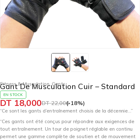
Fitness & Musculation
,
Gants
Gant De Musculation Cuir – Standard
EN STOCK
DT
18,000
DT
22,000
(-
18
%)
“Ce sont les gants d’entraînement choisis de la décennie…”
“Ces gants ont été conçus pour répondre aux exigences de
tout entraînement. Un tour de poignet réglable en continu
permet une gamme complète de soutien et de mouvement