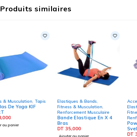
Produits similaires
SOLD OUT
Elastiques & Bands
,
Accessoires Fitness
,
Fitness & Musculation
,
Elastiques & Bands
,
Renforcement Musculaire
Fitness & Musculation
,
Bande Elastique En X 4
Renforcement Musculaire
Bras
PowerBand Violet
DT
35,000
Sveltus 7-15 kg
DT
38,000
Ajouter au panier