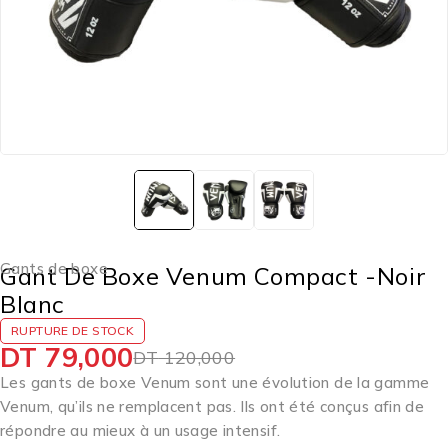
Gants de boxe
Gant De Boxe Venum Compact -Noir
Blanc
RUPTURE DE STOCK
DT
79,000
DT
120,000
Les gants de boxe Venum sont une évolution de la gamme
Venum, qu’ils ne remplacent pas. Ils ont été conçus afin de
répondre au mieux à un usage intensif.