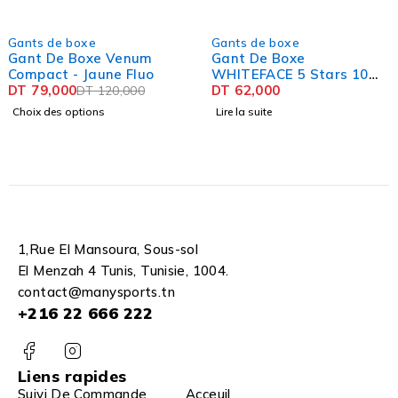
SOLD OUT
SOLD OUT
Gants de boxe
Gants de boxe
Gant De Boxe Venum
Gant De Boxe
Compact - Jaune Fluo
WHITEFACE 5 Stars 10
DT
79,000
OZ
DT
62,000
DT
120,000
Choix des options
Lire la suite
1,Rue El Mansoura, Sous-sol
El Menzah 4 Tunis, Tunisie, 1004.
contact@manysports.tn
+216 22 666 222
Liens rapides
Suivi De Commande
Acceuil