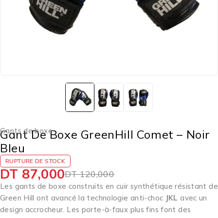
Gants de boxe
Gant De Boxe GreenHill Comet – Noir
Bleu
RUPTURE DE STOCK
DT
87,000
DT
120,000
Les gants de boxe construits en cuir synthétique résistant de
Green Hill ont avancé la technologie anti-choc
JKL
avec un
design accrocheur. Les porte-à-faux plus fins font des