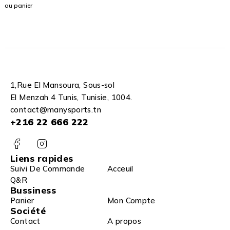
38 mm
au panier
10
mètre -
Sveltus
1,Rue El Mansoura, Sous-sol
El Menzah 4 Tunis, Tunisie, 1004.
contact@manysports.tn
+216 22 666 222
Liens rapides
Suivi De Commande
Acceuil
Q&R
Bussiness
Panier
Mon Compte
Société
Contact
A propos