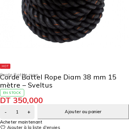
HOT
Corde Battle rope
Corde Battel Rope Diam 38 mm 15
mètre – Sveltus
EN STOCK
DT
350,000
Ajouter au panier
Acheter maintenant