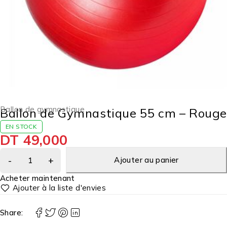
Ballon de gymnastique
Ballon de Gymnastique 55 cm – Rouge
EN STOCK
DT
49,000
Ajouter au panier
Acheter maintenant
Share: