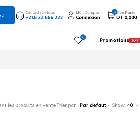
0
Contactez-Nous
Mon Compte
Mon Panier
+216 22 666 222
Connexion
DT
0,000
0
Promotions
HOT
ent les produits en vente
Trier par
Par défaut
Show:
40